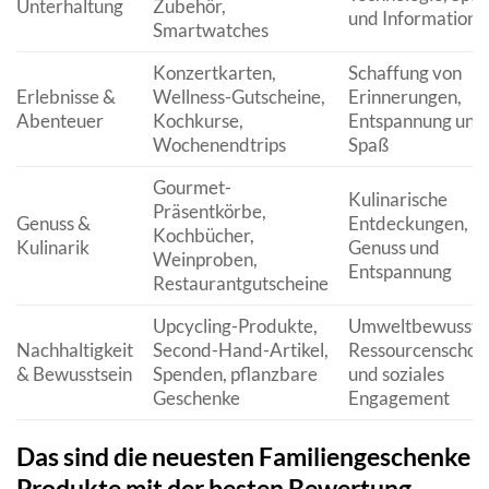
Unterhaltung
Zubehör,
und Information
Smartwatches
Konzertkarten,
Schaffung von
Erlebnisse &
Wellness-Gutscheine,
Erinnerungen,
Abenteuer
Kochkurse,
Entspannung und
Wochenendtrips
Spaß
Gourmet-
Kulinarische
Präsentkörbe,
Genuss &
Entdeckungen,
Kochbücher,
Kulinarik
Genuss und
Weinproben,
Entspannung
Restaurantgutscheine
Upcycling-Produkte,
Umweltbewusstse
Nachhaltigkeit
Second-Hand-Artikel,
Ressourcenschon
& Bewusstsein
Spenden, pflanzbare
und soziales
Geschenke
Engagement
Das sind die neuesten Familiengeschenke
Produkte mit der besten Bewertung