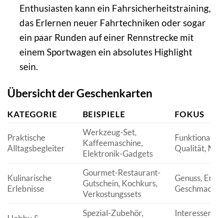
Enthusiasten kann ein Fahrsicherheitstraining,
das Erlernen neuer Fahrtechniken oder sogar
ein paar Runden auf einer Rennstrecke mit
einem Sportwagen ein absolutes Highlight
sein.
Übersicht der Geschenkarten
KATEGORIE
BEISPIELE
FOKUS
Werkzeug-Set,
Praktische
Funktionalit
Kaffeemaschine,
Alltagsbegleiter
Qualität, N
Elektronik-Gadgets
Gourmet-Restaurant-
Kulinarische
Genuss, Ent
Gutschein, Kochkurs,
Erlebnisse
Geschmack
Verkostungssets
Spezial-Zubehör,
Interessenf