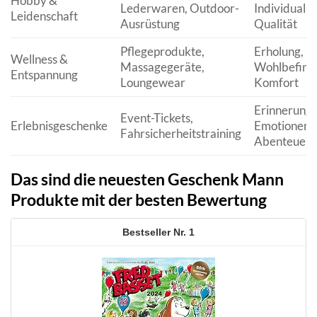
Hobby &
Lederwaren, Outdoor-
Individualitä
Leidenschaft
Ausrüstung
Qualität
Pflegeprodukte,
Erholung,
Wellness &
Massagegeräte,
Wohlbefind
Entspannung
Loungewear
Komfort
Erinnerunge
Event-Tickets,
Erlebnisgeschenke
Emotionen,
Fahrsicherheitstraining
Abenteuer
Das sind die neuesten Geschenk Mann
Produkte mit der besten Bewertung
1