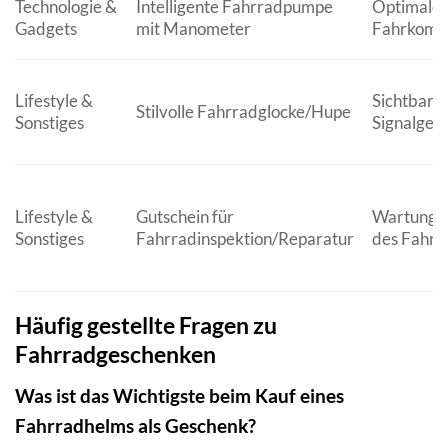
Technologie &
Intelligente Fahrradpumpe
Optimaler
Gadgets
mit Manometer
Fahrkomfor
Lifestyle &
Sichtbarke
Stilvolle Fahrradglocke/Hupe
Sonstiges
Signalgeb
Lifestyle &
Gutschein für
Wartung, S
Sonstiges
Fahrradinspektion/Reparatur
des Fahrra
Häufig gestellte Fragen zu
Fahrradgeschenken
Was ist das Wichtigste beim Kauf eines
Fahrradhelms als Geschenk?