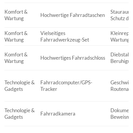
Komfort &
Stauraum,
Hochwertige Fahrradtaschen
Wartung
Schutz des
Komfort &
Vielseitiges
Kleinrepa
Wartung
Fahrradwerkzeug-Set
Wartung, 
Komfort &
Diebstahls
Hochwertiges Fahrradschloss
Wartung
Beruhigu
Technologie &
Fahrradcomputer/GPS-
Geschwind
Gadgets
Tracker
Routenauf
Technologie &
Dokumenta
Fahrradkamera
Gadgets
Beweismit