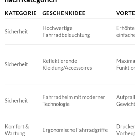
KATEGORIE
GESCHENKIDEE
VORTEI
Hochwertige
Erhöhte Si
Sicherheit
Fahrradbeleuchtung
einfache 
Reflektierende
Maximale S
Sicherheit
Kleidung/Accessoires
Funktional
Fahrradhelm mit moderner
Aufprallsc
Sicherheit
Technologie
Gewicht, 
Komfort &
Druckentl
Ergonomische Fahrradgriffe
Wartung
Vorbeugun