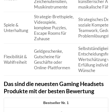
Zeichenutensilien,
künstlerischer Au
Musikinstrumente
musikalische Fähi
Strategie-Brettspiele,
Strategisches Den
Videospiele,
Spiele &
soziale Kompeten
komplexe Puzzles,
Unterhaltung
Teamwork, Geduld
Escape Rooms für
Problemlösungsfäh
Zuhause
Selbstständigkeit,
Geldgeschenke,
Entscheidungsfind
Flexibilität &
Gutscheine für
Wertschätzung vo
Wahlfreiheit
Geschäfte oder
Erfüllung individue
Online-Plattformen
Wünsche
Das sind die neuesten Gaming Headsets
Produkte mit der besten Bewertung
1