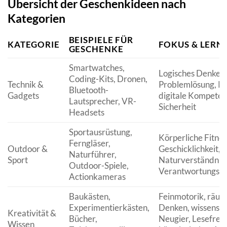
Übersicht der Geschenkideen nach
Kategorien
BEISPIELE FÜR
KATEGORIE
FOKUS & LERNZ
GESCHENKE
Smartwatches,
Logisches Denken,
Coding-Kits, Dronen,
Technik &
Problemlösung, Kre
Bluetooth-
Gadgets
digitale Kompeten
Lautsprecher, VR-
Sicherheit
Headsets
Sportausrüstung,
Körperliche Fitnes
Ferngläser,
Outdoor &
Geschicklichkeit, 
Naturführer,
Sport
Naturverständnis,
Outdoor-Spiele,
Verantwortungsbe
Actionkameras
Baukästen,
Feinmotorik, räum
Experimentierkästen,
Denken, wissensch
Kreativität &
Bücher,
Neugier, Lesefreu
Wissen