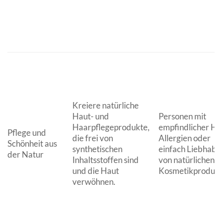
Kreiere natürliche
Haut- und
Personen mit
Haarpflegeprodukte,
empfindlicher Ha
Pflege und
die frei von
Allergien oder
Schönheit aus
synthetischen
einfach Liebhabe
der Natur
Inhaltsstoffen sind
von natürlichen
und die Haut
Kosmetikprodukt
verwöhnen.