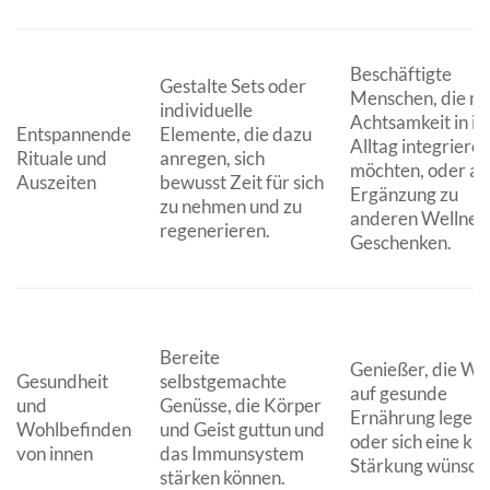
Beschäftigte
Gestalte Sets oder
Menschen, die m
individuelle
Achtsamkeit in ih
Entspannende
Elemente, die dazu
Alltag integriere
Rituale und
anregen, sich
möchten, oder al
Auszeiten
bewusst Zeit für sich
Ergänzung zu
zu nehmen und zu
anderen Wellnes
regenerieren.
Geschenken.
Bereite
Genießer, die We
Gesundheit
selbstgemachte
auf gesunde
und
Genüsse, die Körper
Ernährung legen
Wohlbefinden
und Geist guttun und
oder sich eine kle
von innen
das Immunsystem
Stärkung wünsch
stärken können.