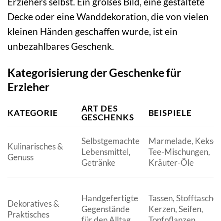
Erziehers selbst. Ein großes Bild, eine gestaltete
Decke oder eine Wanddekoration, die von vielen
kleinen Händen geschaffen wurde, ist ein
unbezahlbares Geschenk.
Kategorisierung der Geschenke für
Erzieher
ART DES
KATEGORIE
BEISPIELE
GESCHENKS
Selbstgemachte
Marmelade, Kekse,
Kulinarisches &
Lebensmittel,
Tee-Mischungen,
Genuss
Getränke
Kräuter-Öle
Handgefertigte
Tassen, Stofftaschen
Dekoratives &
Gegenstände
Kerzen, Seifen,
Praktisches
für den Alltag
Topfpflanzen